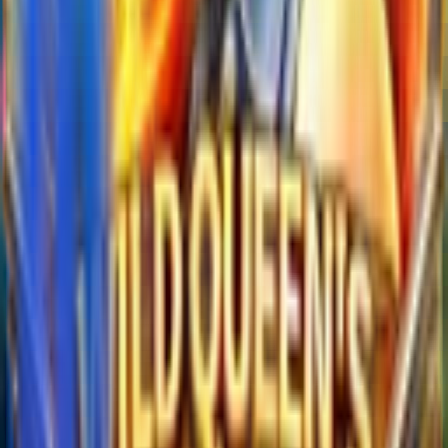
unggul adalah komitmennya terhadap transparansi
dan keadilan melalui mekanisme Return to Player
(
RTP
) yang tinggi. Setiap game slot yang tersedia di
platform ini telah melalui proses seleksi ketat untuk
memastikan bahwa persentase RTP-nya berada di
atas rata-rata industri. Winrate yang tinggi ini
bukanlah klaim kosong, melainkan hasil dari
kolaborasi dengan berbagai provider game ternama
yang algoritmanya diakui secara internasional. Hal ini
memberikan keyakinan kepada setiap pemain bahwa
peluang untuk meraih kemenangan dan jackpot
benar-benar terbuka lebar, asalkan mereka bermain
dengan strategi yang tepat.
Istilah "gacor" atau "sering memberikan
kemenangan" telah menjadi identitas dari Asustoto.
Situs ini secara aktif dan rutin
menghadirkan kumpulan
game slot gacor
hari ini dari
berbagai penyedia terkemuka seperti Pragmatic Play,
PG Soft, dan Habanero. Tim Asustoto terus
memantau performa setiap permainan untuk
memberikan rekomendasi terbaik kepada member