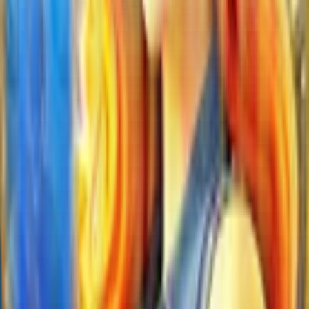
dan Paling Gacor
Di dunia hiburan digital yang semakin berkembang,
pemain slot online tentu mencari lebih dari sekadar
permainan biasa; mereka mencari peluang menang
yang nyata dan konsisten.
Asustoto
hadir untuk
memenuhi kebutuhan tersebut dengan positioning
yang kuat sebagai Situs Slot Online dengan Winrate
Tertinggi dan Paling Gacor. Platform ini bukan hanya
sekadar tempat bermain, tetapi sebuah destinasi yang
dirancang khusus untuk memberikan pengalaman
bermain yang menguntungkan. Dengan komitmen
untuk menyajikan permainan berkualitas tinggi,
Asustoto memahami bahwa kunci kepuasan member
terletak pada seberapa sering mereka bisa merasakan
kemenangan dan kegacoran dari permainan yang
disediakan.
Salah satu pilar utama yang menjadikan Asustoto