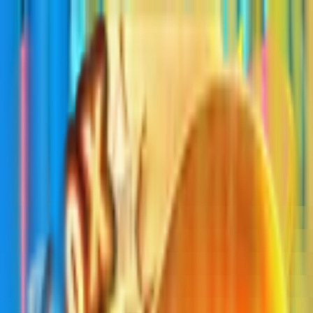
Daftar
Masuk
casino
Cari Permainan
clash of clans super rich
fury of anubis
world cup 2026
lightning baccarat
super sic bo
crash game
for you
slot
live casino
4
arcade
fishing
2603
635
104
21
Lagi Ngetrend
Lihat Semua
Fury of Anubis
Pragmatic Play
All Stars - World Cup 2026
Eclipse Studio
World Cup 2026
Eclipse Studio
Clash of Clans Super Mines SUPER RICH
SUPER RICH
Clash of Clans Super Scatter SUPER RICH
SUPER